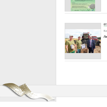
07
Ко
Ли