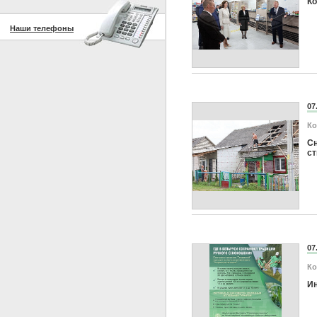
Ко
Наши телефоны
07
Ко
Сн
ст
07
Ко
Ин