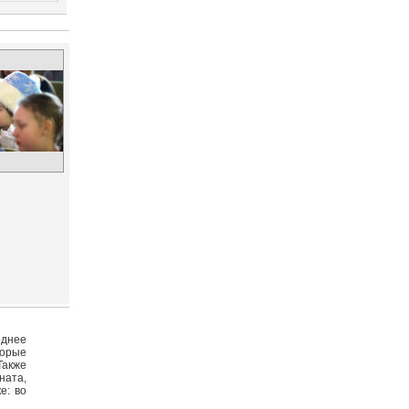
однее
торые
Также
ната,
е: во