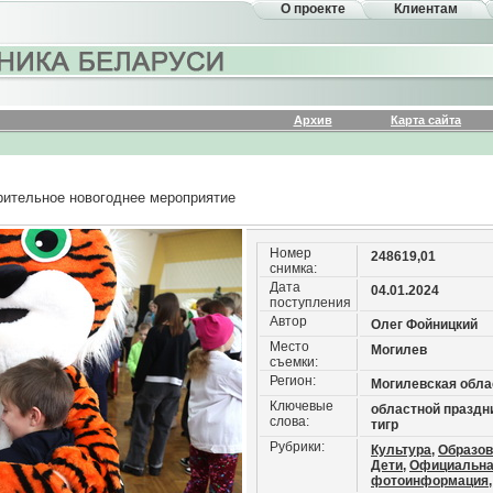
О проекте
Клиентам
Архив
Карта сайта
рительное новогоднее мероприятие
Номер
248619,01
снимка:
Дата
04.01.2024
поступления
Автор
Олег Фойницкий
Место
Могилев
съемки:
Регион:
Могилевская обла
Ключевые
областной праздни
слова:
тигр
Рубрики:
Культура,
Образов
Дети,
Официальн
фотоинформация,