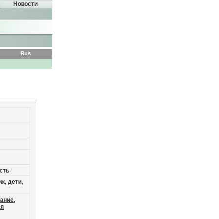
Новости
Rus
сть
к, дети,
ание,
ая