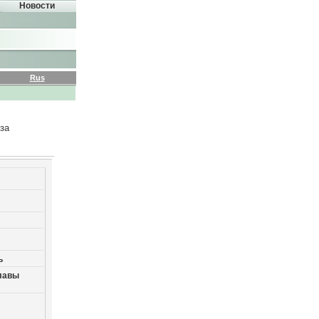
Новости
Rus
за
ь
лавы