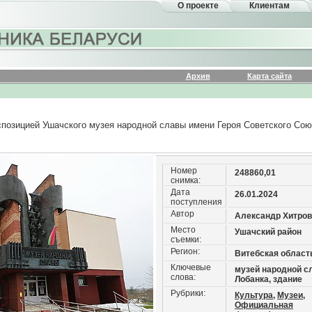
О проекте
Клиентам
Архив
Карта сайта
спозицией Ушачского музея народной славы имени Героя Советского Сою
Номер
248860,01
снимка:
Дата
26.01.2024
поступления
Автор
Александр Хитров
Место
Ушачский район
съемки:
Регион:
Витебская област
Ключевые
музей народной с
слова:
Лобанка, здание
Рубрики:
Культура,
Музеи,
Официальная