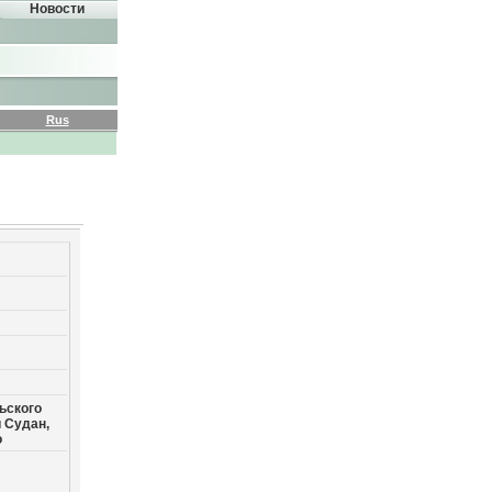
Новости
Rus
ьского
 Судан,
о