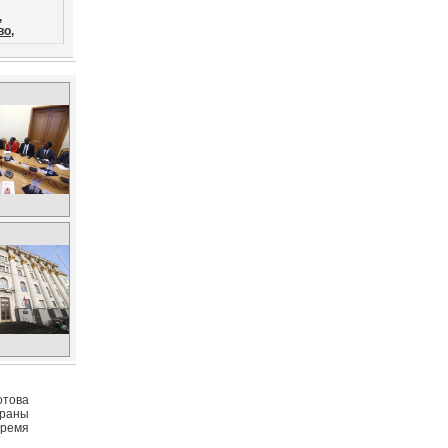
,
во,
отова
траны
время