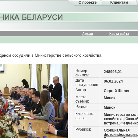
О проекте
Клиентам
Архив
Карта сайта
аном обсудили в Министерстве сельского хозяйства
Номер
248993,01
снимка:
Дата
06.02.2024
поступления
Автор
Сергей Шелег
Место
Минск
съемки:
Регион:
Минск
Ключевые
Министерство сел
слова:
хозяйства, Южный
встреча, Федченк
Рубрики:
Официальная
фотоинформация,