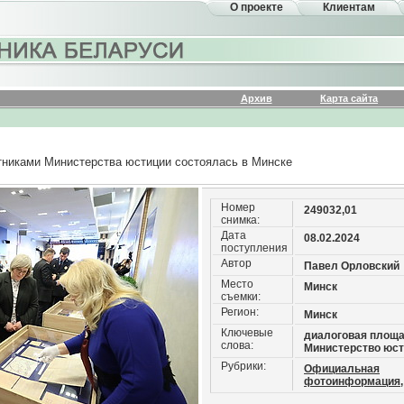
О проекте
Клиентам
Архив
Карта сайта
тниками Министерства юстиции состоялась в Минске
Номер
249032,01
снимка:
Дата
08.02.2024
поступления
Автор
Павел Орловский
Место
Минск
съемки:
Регион:
Минск
Ключевые
диалоговая площа
слова:
Министерство юс
Рубрики:
Официальная
фотоинформация,