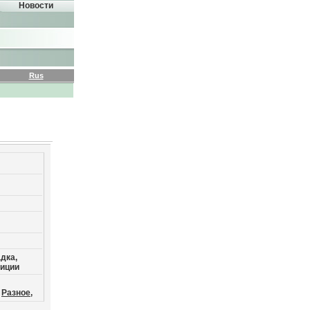
Новости
Rus
дка,
тиции
Разное,