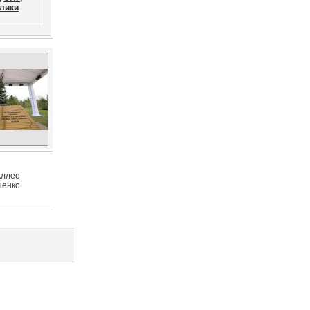
лики
Аллее
шенко