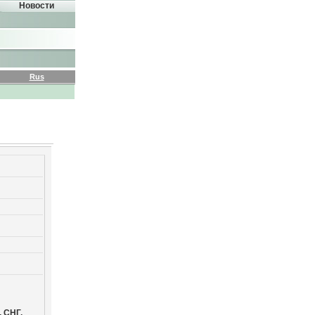
Новости
Rus
,
СНГ,