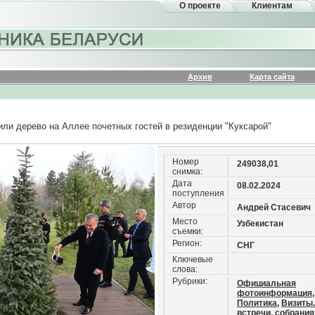
О проекте
Клиентам
Архив
Карта сайта
ли дерево на Аллее почетных гостей в резиденции "Куксарой"
Номер
249038,01
снимка:
Дата
08.02.2024
поступления
Автор
Андрей Стасевич
Место
Узбекистан
съемки:
Регион:
СНГ
Ключевые
слова:
Рубрики:
Официальная
фотоинформация,
Политика,
Визиты.
встречи. собрания