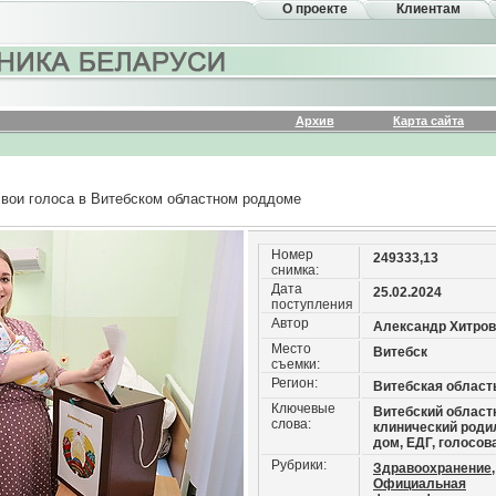
О проекте
Клиентам
Архив
Карта сайта
вои голоса в Витебском областном роддоме
Номер
249333,13
снимка:
Дата
25.02.2024
поступления
Автор
Александр Хитров
Место
Витебск
съемки:
Регион:
Витебская област
Ключевые
Витебский област
слова:
клинический род
дом, ЕДГ, голосов
Рубрики:
Здравоохранение,
Официальная