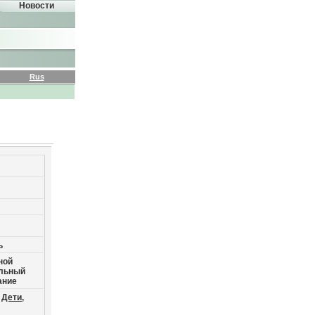
Новости
Rus
ь
ной
ильный
ание
Дети,