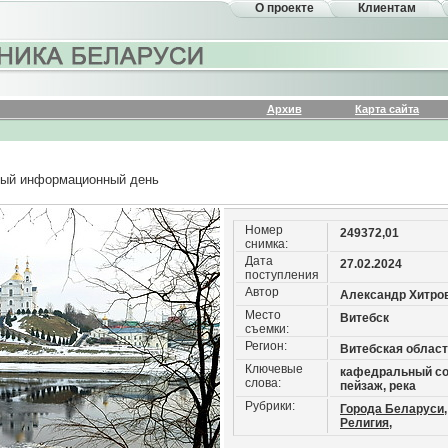
О проекте
Клиентам
Архив
Карта сайта
ый информационный день
Номер
249372,01
снимка:
Дата
27.02.2024
поступления
Автор
Александр Хитро
Место
Витебск
съемки:
Регион:
Витебская облас
Ключевые
кафедральный со
слова:
пейзаж, река
Рубрики:
Города Беларуси,
Религия,