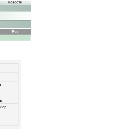
Новости
Rus
в
ть
бор,