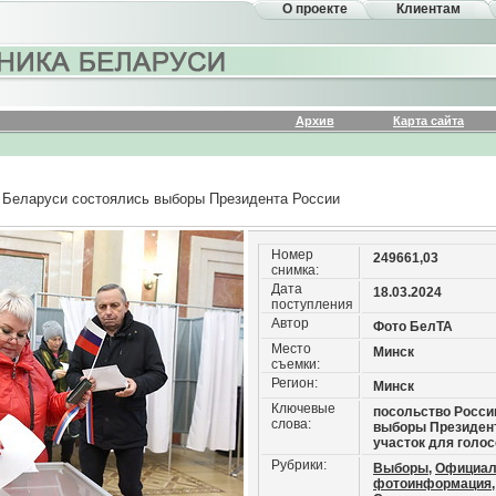
О проекте
Клиентам
Архив
Карта сайта
в Беларуси состоялись выборы Президента России
Номер
249661,03
снимка:
Дата
18.03.2024
поступления
Автор
Фото БелТА
Место
Минск
съемки:
Регион:
Минск
Ключевые
посольство Росси
слова:
выборы Президен
участок для голо
Рубрики:
Выборы,
Официал
фотоинформация,