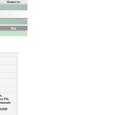
Новости
Rus
и,
та РФ,
сования
ьная