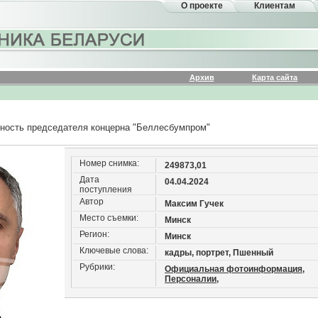
О проекте
Клиентам
Архив
Карта сайта
ность председателя концерна "Беллесбумпром"
Номер снимка:
249873,01
Дата
04.04.2024
поступления
Автор
Максим Гучек
Место съемки:
Минск
Регион:
Минск
Ключевые слова:
кадры, портрет, Пшенный
Рубрики:
Официальная фотоинформация,
Персоналии,