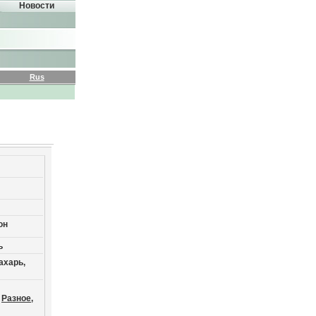
Новости
Rus
он
ь
ахарь,
Разное,