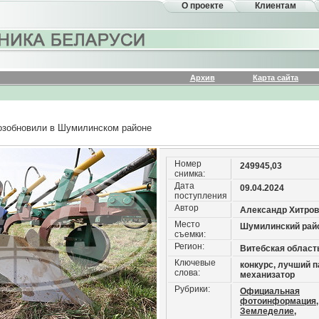
О проекте
Клиентам
Архив
Карта сайта
возобновили в Шумилинском районе
Номер
249945,03
снимка:
Дата
09.04.2024
поступления
Автор
Александр Хитров
Место
Шумилинский рай
съемки:
Регион:
Витебская област
Ключевые
конкурс, лучший п
слова:
механизатор
Рубрики:
Официальная
фотоинформация,
Земледелие,