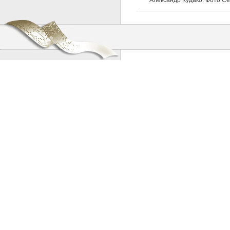
Александр Кудако. Фото С