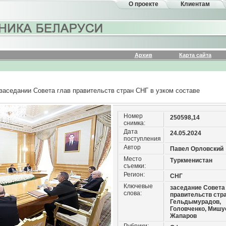
О проекте
Клиентам
Архив
Карта сайта
 заседании Совета глав правительств стран СНГ в узком составе
Номер
250598,14
снимка:
Дата
24.05.2024
поступления
Автор
Павел Орловский
Место
Туркменистан
съемки:
Регион:
СНГ
Ключевые
заседание Совета
слова:
правительств стра
Гельдымурадов,
Головченко, Мишу
Жапаров