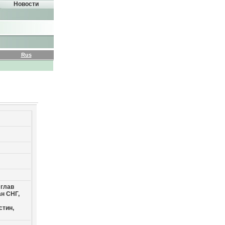
Новости
Rus
 глав
н СНГ,
стин,