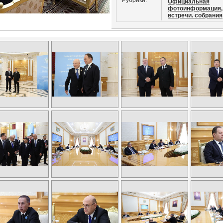
Рубрики:
Официальная
фотоинформация,
встречи. собрания