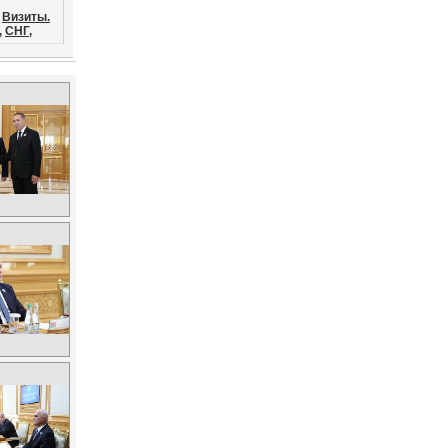
Визиты.
,
СНГ,