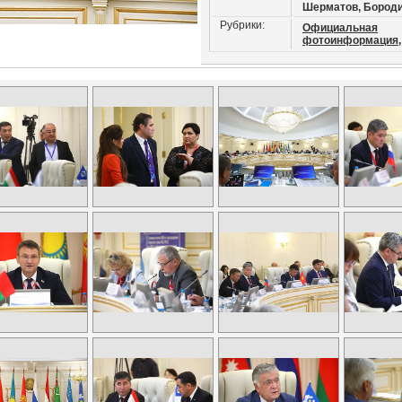
Шерматов, Бород
Рубрики:
Официальная
фотоинформация,