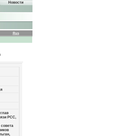
Новости
Rus
я
ая
 глав
язи РСС,
 совета
ников
льган,