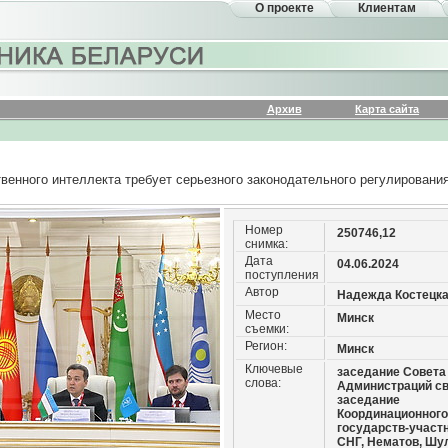
О проекте
Клиентам
Архив
Карта сайта
венного интеллекта требует серьезного законодательного регулировани
Номер
250746,12
снимка:
Дата
04.06.2024
поступления
Автор
Надежда Костецк
Место
Минск
съемки:
Регион:
Минск
Ключевые
заседание Совета
слова:
Администраций св
заседание
Координационного
государств-участ
СНГ, Нематов, Шу