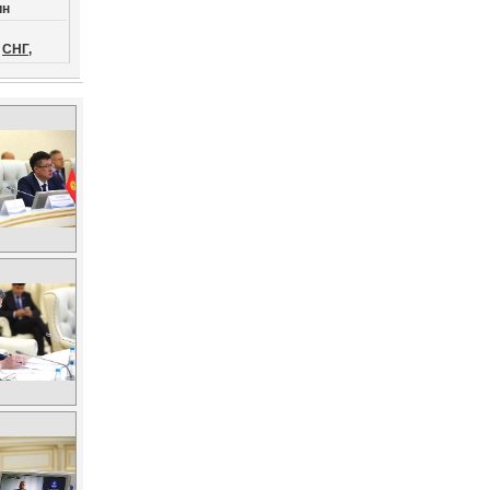
ин
СНГ,