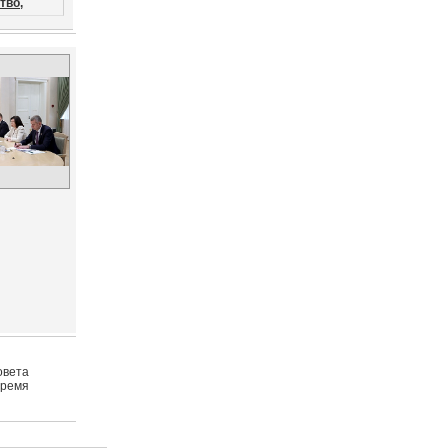
тво,
овета
время