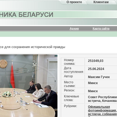
О проекте
Клиентам
Архив
Карта сайта
се для сохранения исторической правды
Номер
251049,03
снимка:
Дата
25.06.2024
поступления
Автор
Максим Гучек
Место
Минск
съемки:
Регион:
Минск
Ключевые
Совет Республики,
слова:
встреча, Кочанова
Рубрики:
Официальная
фотоинформация,
встречи. собрания