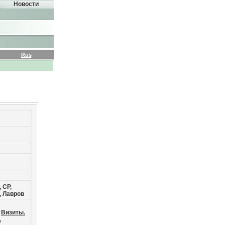
Новости
Rus
 СР,
, Лавров
Визиты.
,