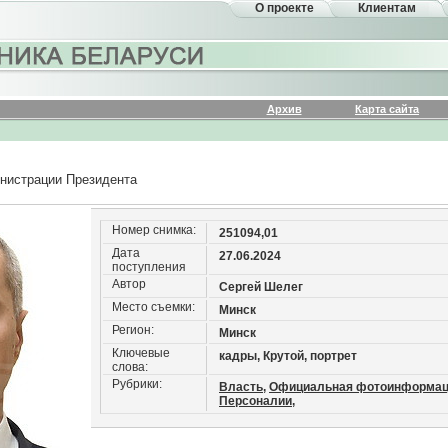
О проекте
Клиентам
Архив
Карта сайта
инистрации Президента
Номер снимка:
251094,01
Дата
27.06.2024
поступления
Автор
Сергей Шелег
Место съемки:
Минск
Регион:
Минск
Ключевые
кадры, Крутой, портрет
слова:
Рубрики:
Власть,
Официальная фотоинформац
Персоналии,