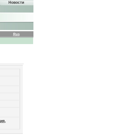
Новости
Rus
ия,