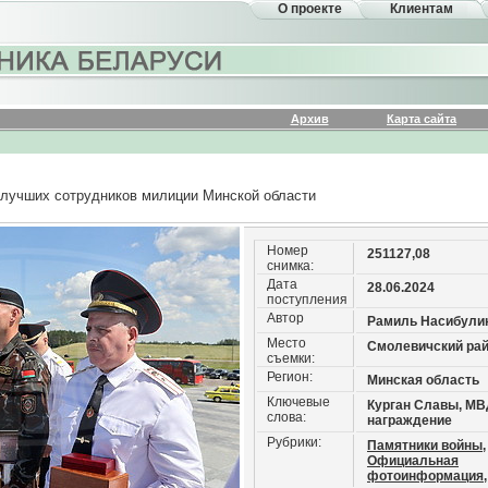
О проекте
Клиентам
Архив
Карта сайта
 лучших сотрудников милиции Минской области
Номер
251127,08
снимка:
Дата
28.06.2024
поступления
Автор
Рамиль Насибули
Место
Смолевичский ра
съемки:
Регион:
Минская область
Ключевые
Курган Славы, МВ
слова:
награждение
Рубрики:
Памятники войны,
Официальная
фотоинформация,