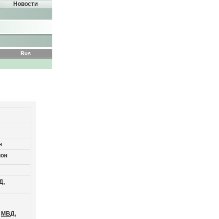
Новости
Rus
н
йон
Д,
МВД,