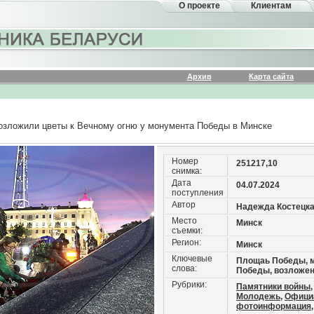
О проекте
Клиентам
Архив
Карта сайта
возложили цветы к Вечному огню у монумента Победы в Минске
Номер
251217,10
снимка:
Дата
04.07.2024
поступления
Автор
Надежда Костецк
Место
Минск
съемки:
Регион:
Минск
Ключевые
Площаь Победы, 
слова:
Победы, возложе
Рубрики:
Памятники войны,
Молодежь,
Офици
фотоинформация,