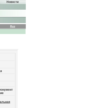
Новости
Rus
ая
монумент
ние
альная