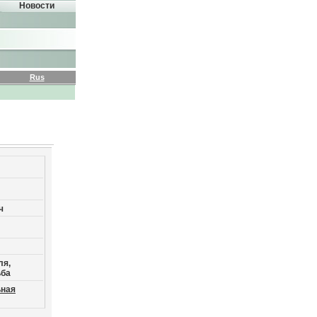
Новости
Rus
ч
ля,
ьба
ная