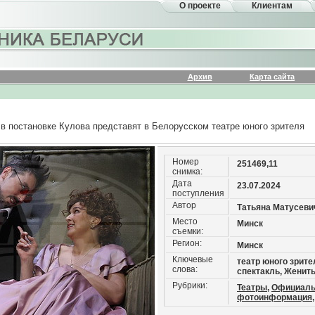
О проекте
Клиентам
Архив
Карта сайта
в постановке Кулова представят в Белорусском театре юного зрителя
Номер
251469,11
снимка:
Дата
23.07.2024
поступления
Автор
Татьяна Матусеви
Место
Минск
съемки:
Регион:
Минск
Ключевые
театр юного зрите
слова:
спектакль, Женит
Рубрики:
Театры,
Официаль
фотоинформация,