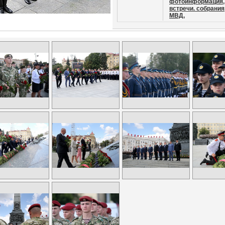
фотоинформация,
встречи. собрания
МВД,