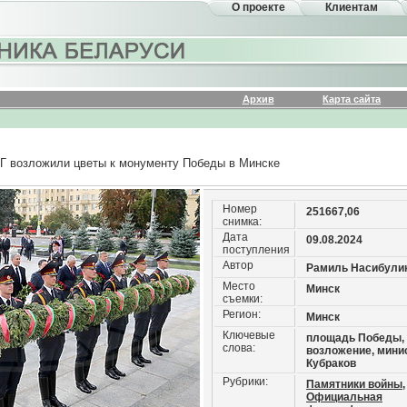
О проекте
Клиентам
Архив
Карта сайта
Г возложили цветы к монументу Победы в Минске
Номер
251667,06
снимка:
Дата
09.08.2024
поступления
Автор
Рамиль Насибули
Место
Минск
съемки:
Регион:
Минск
Ключевые
площадь Победы,
слова:
возложение, мини
Кубраков
Рубрики:
Памятники войны,
Официальная