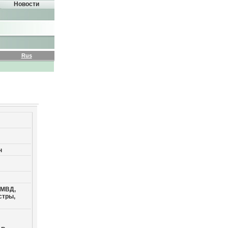
Новости
Rus
н
 МВД,
стры,