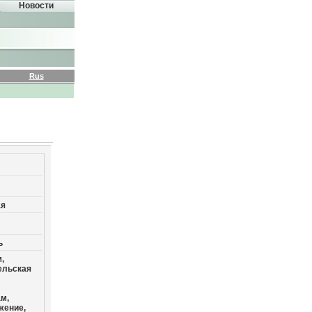
Новости
Rus
ая
ь
,
ельская
м,
жение,