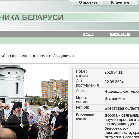
О проекте
Клиентам
Архив
Карта сайта
ям" завершилась в храме в Ивацевичах
Номер
251954,11
снимка:
Дата
02.09.2024
поступления
Автор
Надежда Костецк
Место
Ивацевичи
съемки:
Регион:
Брестская област
Ключевые
Дорога к святыням
слова:
научно-просветит
экспедиция, День
белорусской
письменности, хра
литургия, богослу