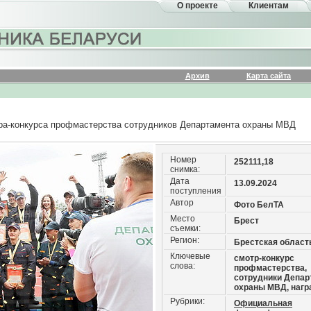
О проекте
Клиентам
Архив
Карта сайта
тра-конкурса профмастерства сотрудников Департамента охраны МВД
Номер
252111,18
снимка:
Дата
13.09.2024
поступления
Автор
Фото БелТА
Место
Брест
съемки:
Регион:
Брестская област
Ключевые
смотр-конкурс
слова:
профмастерства,
сотрудники Депар
охраны МВД, наг
Рубрики:
Официальная