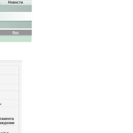
Новости
Rus
ь
тамента
раждение