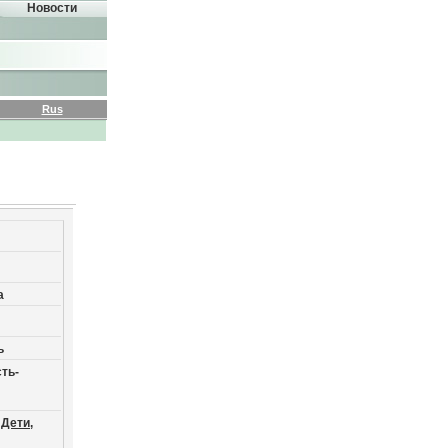
Новости
Rus
а
ь
ть-
Дети,