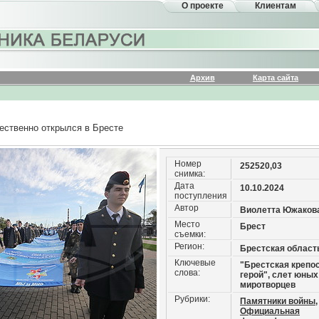
О проекте
Клиентам
Архив
Карта сайта
ественно открылся в Бресте
Номер
252520,03
снимка:
Дата
10.10.2024
поступления
Автор
Виолетта Южаков
Место
Брест
съемки:
Регион:
Брестская област
Ключевые
"Брестская крепос
слова:
герой", слет юных
миротворцев
Рубрики:
Памятники войны,
Официальная