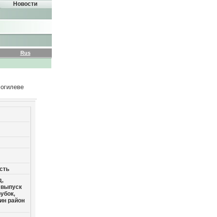
Новости
Rus
Могилеве
сть
д,
 выпуск
убок,
ин район