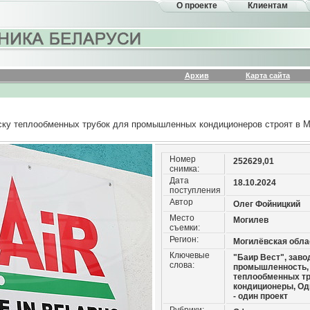
О проекте
Клиентам
Архив
Карта сайта
ку теплообменных трубок для промышленных кондиционеров строят в 
Номер
252629,01
снимка:
Дата
18.10.2024
поступления
Автор
Олег Фойницкий
Место
Могилев
съемки:
Регион:
Могилёвская обла
Ключевые
"Баир Вест", заво
слова:
промышленность,
теплообменных тр
кондиционеры, Од
- один проект