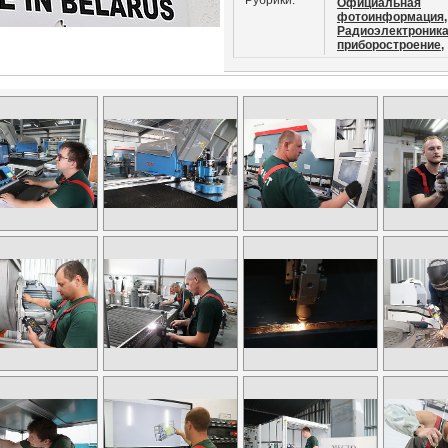
Рубрики:
Официальная
фотоинформация,
Радиоэлектроника
приборостроение,