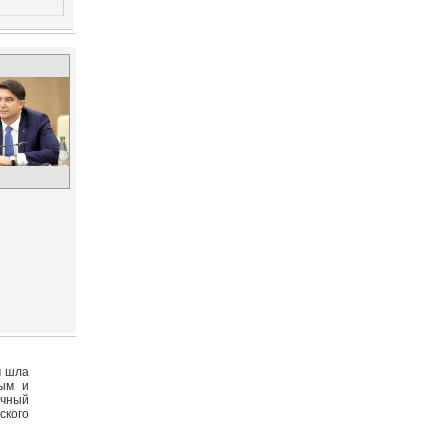
м шла
ным и
очный
ского