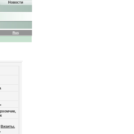
Новости
Rus
а
ь
архомчик,
к
Визиты.
,