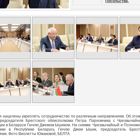
Посольства,
ия нацелены укреплять сотрудничество по различным направлениям. Об это
председателя Брестского облисполкома Петра Пархомчика с Чрезвычай
ии в Беларуси Гючлю Джемом Ышиком. На снимке: Чрезвычайный и Полном
лики в Республике Беларусь Гючлю Джем Ышик, председатель Брест
чик. Фото Виолетты Южаковой, БЕЛТА.