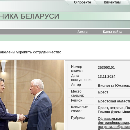
О проекте
Клиентам
Архив
Карта сайта
нацелены укрепить сотрудничество
Номер
253003,01
снимка:
Дата
13.11.2024
поступления
Автор
Виолетта Южаков
Место
Брест
съемки:
Регион:
Брестская област
Ключевые
Брест, встреча, П
слова:
Гючлю Джем Ыши
Рубрики:
Официальная
фотоинформация,
встречи. собрания