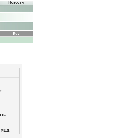
Новости
Rus
ая
д на
МВД,