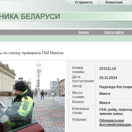
О проекте
Клиентам
Архив
Карта сайта
ы по сезону проверила ГАИ Минска
Номер
253111,10
снимка:
Дата
20.11.2024
поступления
Автор
Надежда Костецк
Место
Минск
съемки:
Регион:
Минск
Ключевые
ГАИ, рейд, перехо
слова:
зимние шины
Рубрики:
Официальная
фотоинформация,