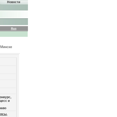
Новости
Rus
 Минске
онкурс,
цесс и
раво
урсы,