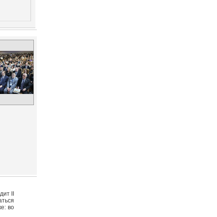
ит II
аться
е: во