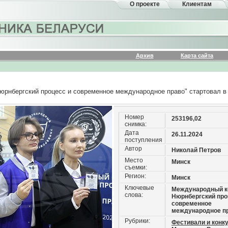
О проекте
Клиентам
Архив
Карта сайта
юрнбергский процесс и современное международное право" стартовал в
Номер
253196,02
снимка:
Дата
26.11.2024
поступления
Автор
Николай Петров
Место
Минск
съемки:
Регион:
Минск
Ключевые
Международный к
слова:
Нюрнбергский про
современное
международное п
Рубрики:
Фестивали и конк