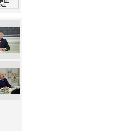
идент
усь,