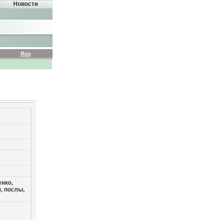
Новости
Rus
нко,
, послы,