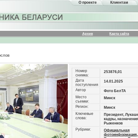
О проекте
Клиентам
Архив
Карта сайта
ослов
Номер
253876,01
снимка:
Дата
14.01.2025
поступления
Автор
Фото БелТА
Место
Минск
съемки:
Регион:
Минск
Ключевые
Президент, Лукаше
слова:
кадры, назначения
Рыженков
Рубрики:
Официальная
фотоинформация,