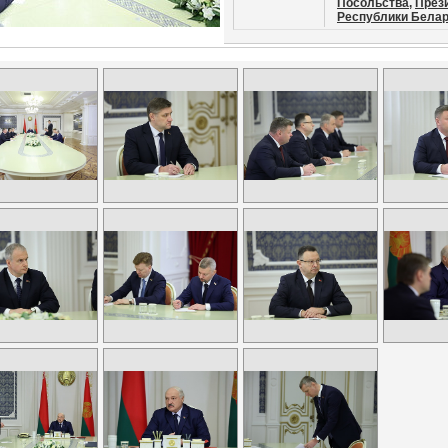
Посольства,
През
Республики Белар