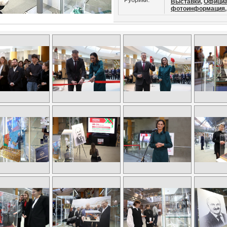
Рубрики:
Выставки,
Официа
фотоинформация,