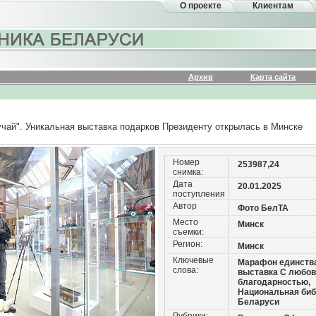
О проекте
Клиентам
Архив
Карта сайта
чай". Уникальная выставка подарков Президенту открылась в Минске
Номер
253987,24
снимка:
Дата
20.01.2025
поступления
Автор
Фото БелТА
Место
Минск
съемки:
Регион:
Минск
Ключевые
Марафон единства
слова:
выставка С любов
благодарностью,
Национальная биб
Беларуси