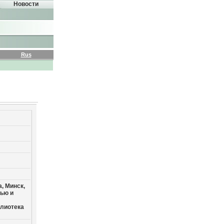
Новости
Rus
, Минск,
ью и
лиотека