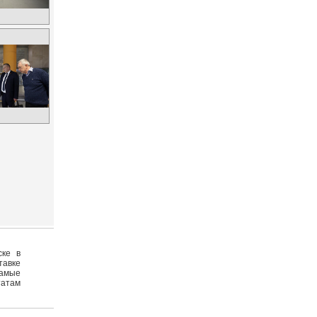
ске в
тавке
самые
татам