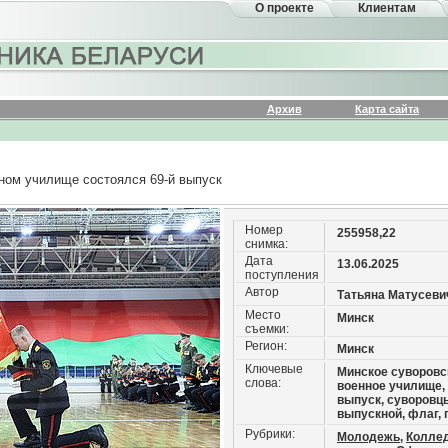
О проекте
Клиентам
Архив
Карта сайта
ном училище состоялся 69-й выпуск
Номер
255958,22
снимка:
Дата
13.06.2025
поступления
Автор
Татьяна Матусеви
Место
Минск
съемки:
Регион:
Минск
Ключевые
Минское суворовс
слова:
военное училище, 
выпуск, суворовц
выпускной, флаг, 
Рубрики:
Молодежь,
Колле