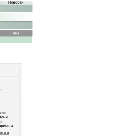
Новости
Rus
ч
кое
69-й
ы,
присяга
джи и