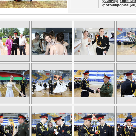
училища,
Официа
фотоинформация,