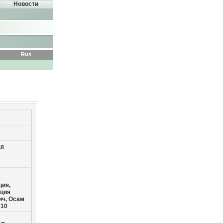
Новости
Rus
ая
ция,
иция
ич, Осам
710