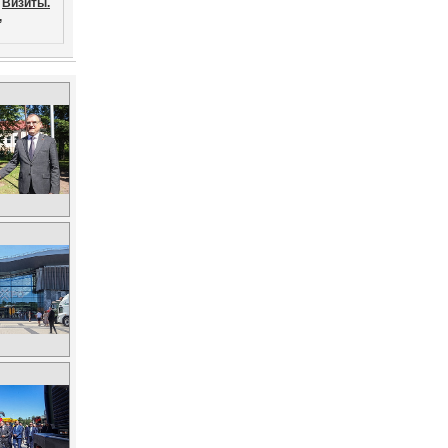
Визиты.
,