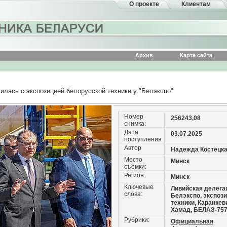
О проекте
Клиентам
Архив
Карта сайта
илась с экспозицией белорусской техники у "Белэкспо"
Номер
256243,08
снимка:
Дата
03.07.2025
поступления
Автор
Надежда Костецк
Место
Минск
съемки:
Регион:
Минск
Ключевые
Ливийская делега
слова:
Белэкспо, экспоз
техники, Каранкев
Хамад, БЕЛАЗ-75
Рубрики:
Официальная