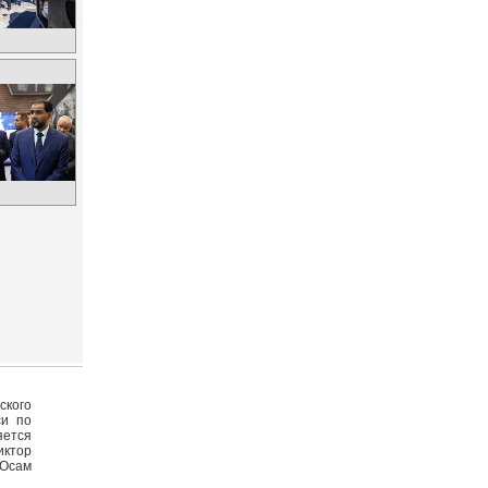
ского
си по
яется
иктор
 Осам