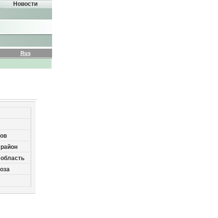
Новости
Rus
ов
 район
 область
роза