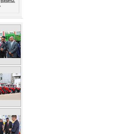
Визиты.
,