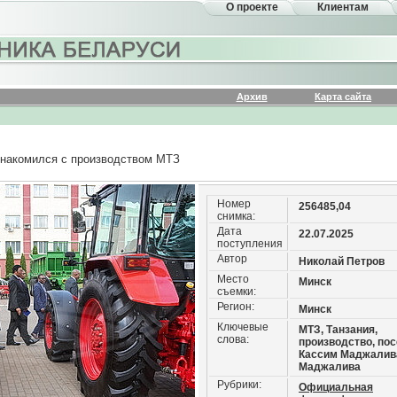
О проекте
Клиентам
Архив
Карта сайта
знакомился с производством МТЗ
Номер
256485,04
снимка:
Дата
22.07.2025
поступления
Автор
Николай Петров
Место
Минск
съемки:
Регион:
Минск
Ключевые
МТЗ, Танзания,
слова:
производство, по
Кассим Маджалив
Маджалива
Рубрики:
Официальная