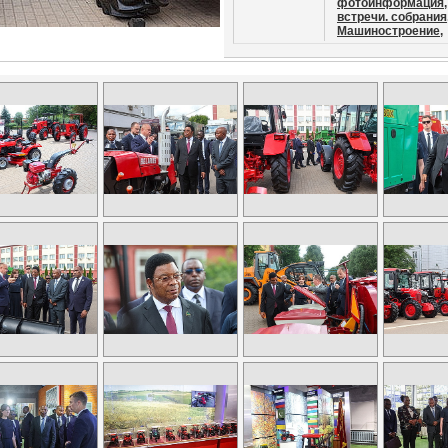
фотоинформация,
встречи. собрания
Машиностроение,