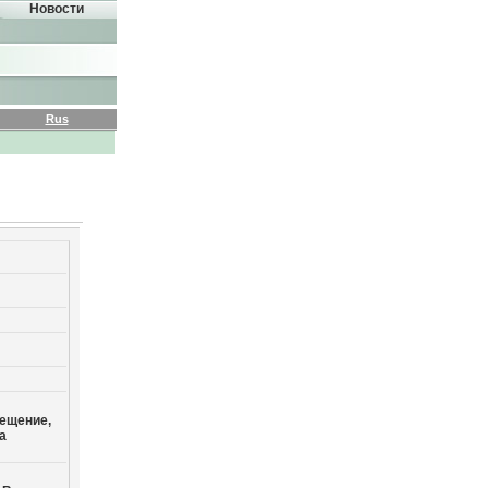
Новости
Rus
сещение,
а