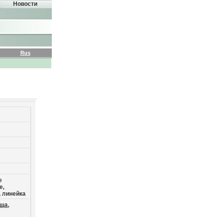
Новости
Rus
е
е,
, линейка
ща,