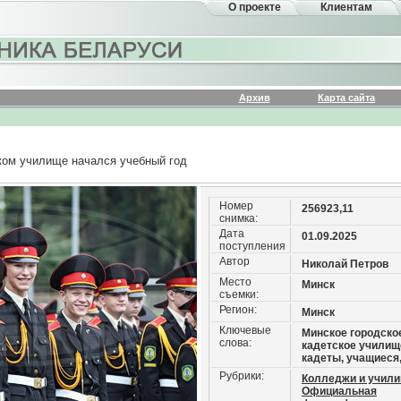
О проекте
Клиентам
Архив
Карта сайта
ком училище начался учебный год
Номер
256923,11
снимка:
Дата
01.09.2025
поступления
Автор
Николай Петров
Место
Минск
съемки:
Регион:
Минск
Ключевые
Минское городско
слова:
кадетское училищ
кадеты, учащиеся
Рубрики:
Колледжи и учили
Официальная