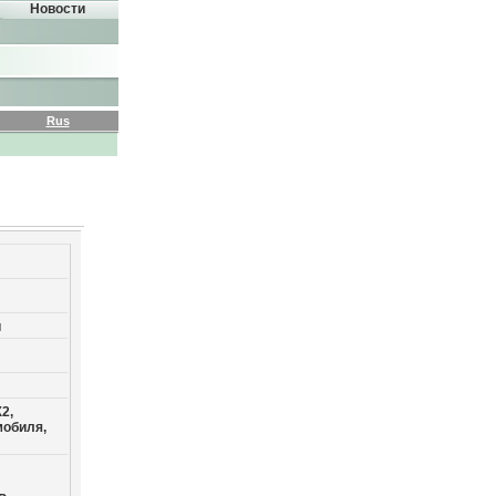
Новости
Rus
й
2,
мобиля,