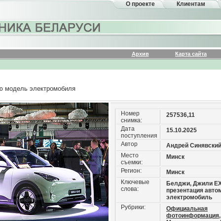
О проекте
Клиентам
Архив
Карта сайта
ю модель электромобиля
Номер
257536,11
снимка:
Дата
15.10.2025
поступления
Автор
Андрей Синявски
Место
Минск
съемки:
Регион:
Минск
Ключевые
Белджи, Джили ЕХ
слова:
презентация авто
электромобиль
Рубрики:
Официальная
фотоинформация,