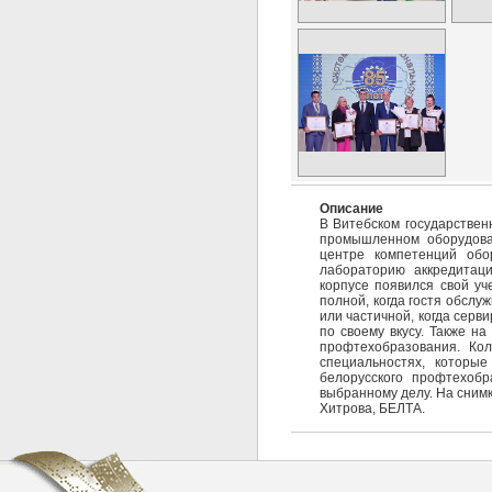
Описание
В Витебском государствен
промышленном оборудова
центре компетенций обо
лабораторию аккредитац
корпусе появился свой у
полной, когда гостя обслу
или частичной, когда серв
по своему вкусу. Также н
профтехобразования. Ко
специальностях, которы
белорусского профтехобр
выбранному делу. На снимк
Хитрова, БЕЛТА.