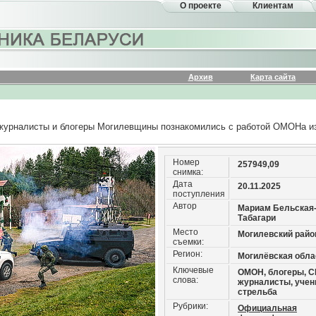
О проекте
Клиентам
Архив
Карта сайта
к журналисты и блогеры Могилевщины познакомились с работой ОМОНа и
Номер
257949,09
снимка:
Дата
20.11.2025
поступления
Автор
Мариам Бельская
Табагари
Место
Могилевский райо
съемки:
Регион:
Могилёвская обла
Ключевые
ОМОН, блогеры, С
слова:
журналисты, учен
стрельба
Рубрики:
Официальная