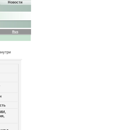
Новости
Rus
знутри
-
н
сть
МИ,
ия,