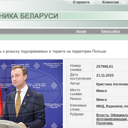
О проекте
Клиентам
Архив
Карта сайта
 к розыску подозреваемых в теракте на территории Польши
Номер
257986,01
снимка:
Дата
21.11.2025
поступления
Автор
Кристина Аксёнов
Место
Минск
съемки:
Регион:
Минск
Ключевые
МИД, Варанков, п
слова:
Рубрики:
Власть,
Официал
фотоинформация,
Политика,