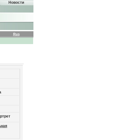
Новости
Rus
а
ортрет
ьная