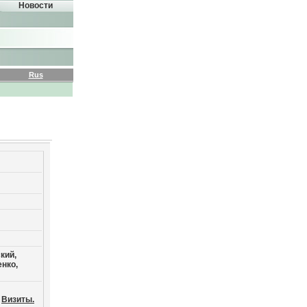
Новости
Rus
кий,
нко,
Визиты.