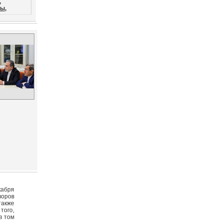
,
ы,
кабря
воров
также
того,
в том