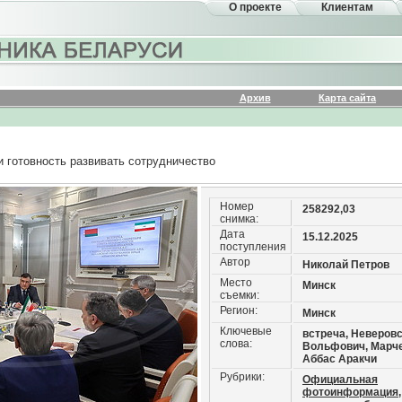
О проекте
Клиентам
Архив
Карта сайта
 готовность развивать сотрудничество
Номер
258292,03
снимка:
Дата
15.12.2025
поступления
Автор
Николай Петров
Место
Минск
съемки:
Регион:
Минск
Ключевые
встреча, Неверовс
слова:
Вольфович, Марче
Аббас Аракчи
Рубрики:
Официальная
фотоинформация,