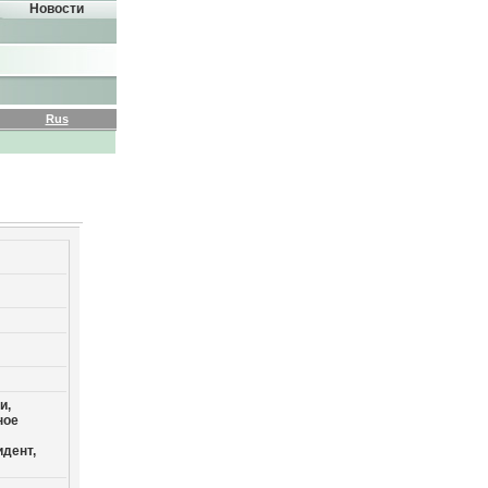
Новости
Rus
и,
ное
идент,