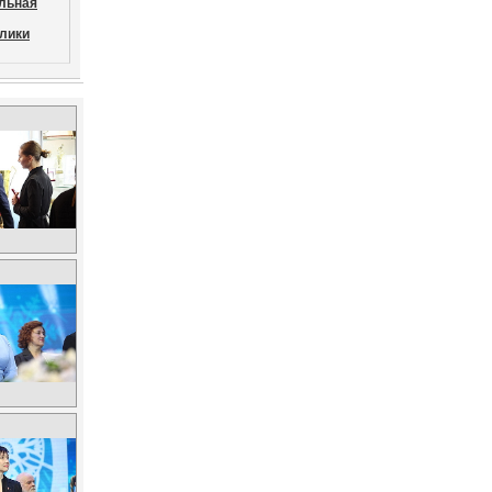
льная
лики