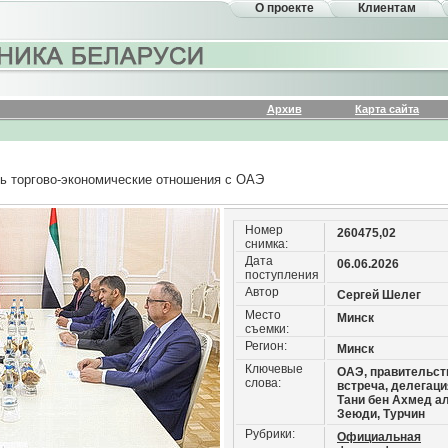
О проекте
Клиентам
Архив
Карта сайта
ь торгово-экономические отношения с ОАЭ
Номер
260475,02
снимка:
Дата
06.06.2026
поступления
Автор
Сергей Шелег
Место
Минск
съемки:
Регион:
Минск
Ключевые
ОАЭ, правительст
слова:
встреча, делегаци
Тани бен Ахмед ал
Зеюди, Турчин
Рубрики:
Официальная