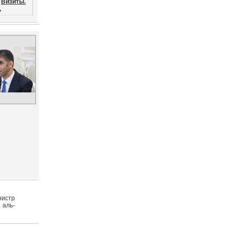
Визиты.
,
нистр
 аль-