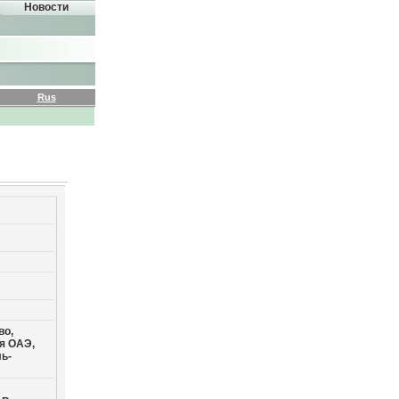
Новости
Rus
во,
я ОАЭ,
ь-