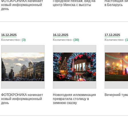
ФОТОХРОНИКА начинает
Городской пейзаж. Вид на
Настоящая з
новый информационный
центр Минска с высоты
в Беларусь
день
16.12.2025
16.12.2025
17.12.2025
Количество:
(3)
Количество:
(30)
Количество:
(1
ФОТОХРОНИКА начинает
Новогодняя иллюминация
Вечерний тум
новый информационный
превратила столицу в
день
зимнюю сказку