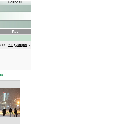
Новости
Rus
следующая
з 13
>
8)