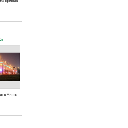
има пришла
2)
ан в Минске