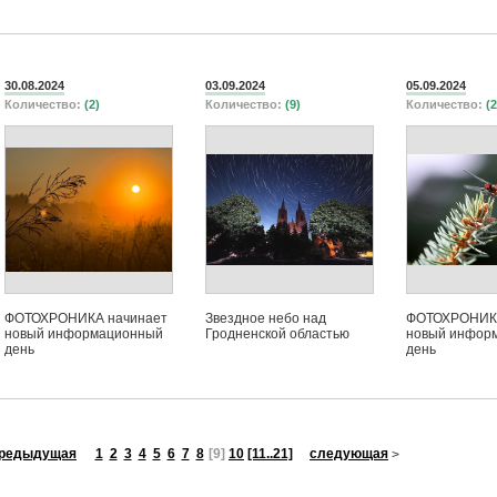
30.08.2024
03.09.2024
05.09.2024
Количество:
(2)
Количество:
(9)
Количество:
(2
ФОТОХРОНИКА начинает
Звездное небо над
ФОТОХРОНИКА
новый информационный
Гродненской областью
новый инфор
день
день
редыдущая
1
2
3
4
5
6
7
8
[9]
10
[11..21]
следующая
>