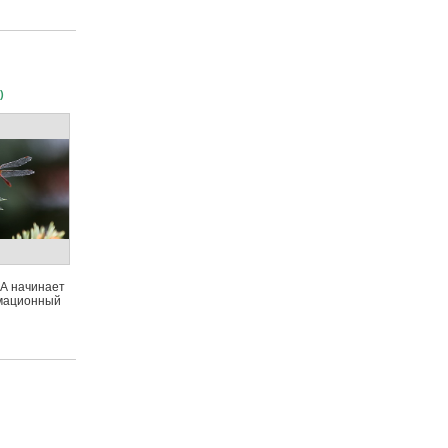
)
 начинает
мационный