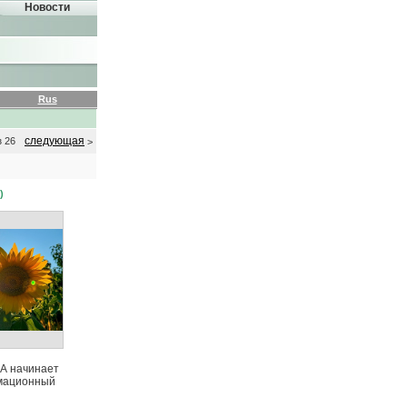
Новости
Rus
следующая
з 26
>
)
 начинает
мационный