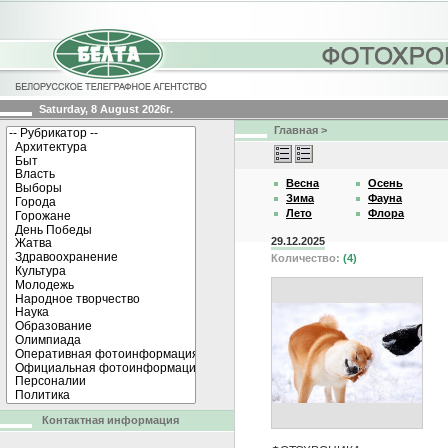
Saturday, 8 August 2026г.
Главная
>
Весна
Осень
Зима
Фауна
Лето
Флора
29.12.2025
Количество:
(4)
Контактная информация