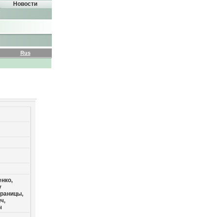
Новости
Rus
нко,
у
границы,
ч,
ч