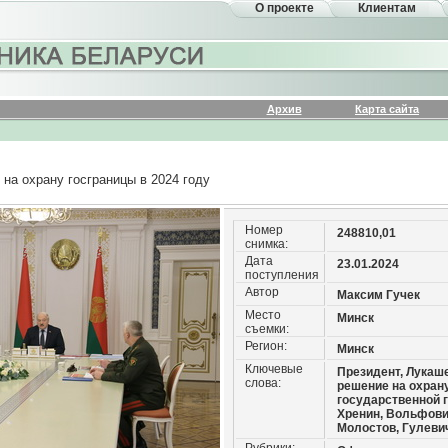
О проекте
Клиентам
Архив
Карта сайта
на охрану госграницы в 2024 году
Номер
248810,01
снимка:
Дата
23.01.2024
поступления
Автор
Максим Гучек
Место
Минск
съемки:
Регион:
Минск
Ключевые
Президент, Лукаше
слова:
решение на охран
государственной 
Хренин, Вольфови
Молостов, Гулеви