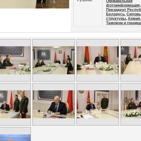
Рубрики:
Официальная
фотоинформация,
Президент Респуб
Беларусь,
Силов
структуры,
Армия,
Таможни и граница