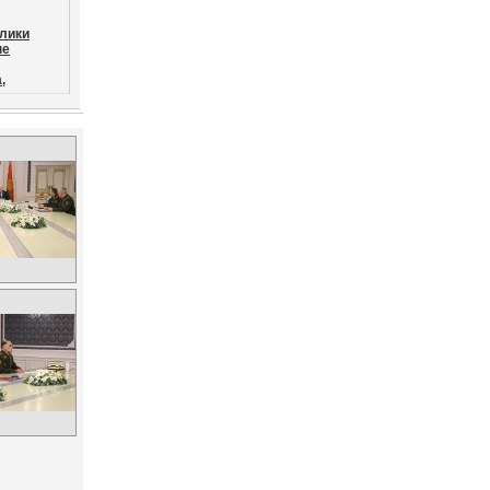
лики
ые
,