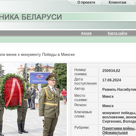
О проекте
Клиентам
Архив
Карта сайта
или венок к монументу Победы в Минске
Номер
250934,02
снимка:
Дата
17.06.2024
поступления
Автор
Рамиль Насибули
Место
Минск
съемки:
Регион:
Минск
Ключевые
монумент победы,
слова:
возложение, венок
Сергеенко, Волод
Рубрики:
Памятники войны,
Официальная