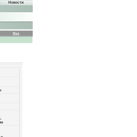
Новости
Rus
н
,
ин