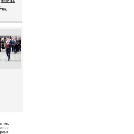
Визиты.
,
тво,
атель
рания
время