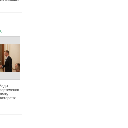
фехтованию
1)
обеды
спортсменов
пилку
мастерства
ы