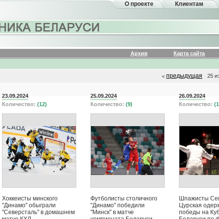
О проекте
Клиентам
Архив
Карта сайта
предыдущая
25 и
<
23.09.2024
25.09.2024
26.09.2024
Количество:
(12)
Количество:
(9)
Количество:
(1
Хоккеисты минского
Футболисты столичного
Шпажисты Се
"Динамо" обыграли
"Динамо" победили
Цурская одер
"Северсталь" в домашнем
"Минск" в матче
победы на Ку