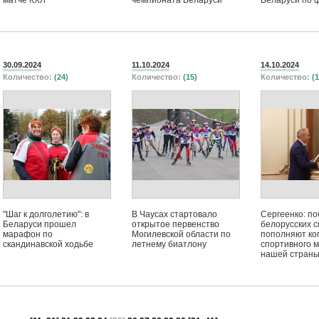
матче КХЛ
чемпионата Беларуси
Беларуси по 
30.09.2024
11.10.2024
14.10.2024
Количество:
(24)
Количество:
(15)
Количество:
(1
"Шаг к долголетию": в
В Чаусах стартовало
Сергеенко: п
Беларуси прошел
открытое первенство
белорусских 
марафон по
Могилевской области по
пополняют ко
скандинавской ходьбе
летнему биатлону
спортивного 
нашей стран