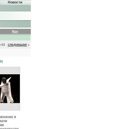
Новости
Rus
следующая
з 63
>
6)
моненко и
жали
бке