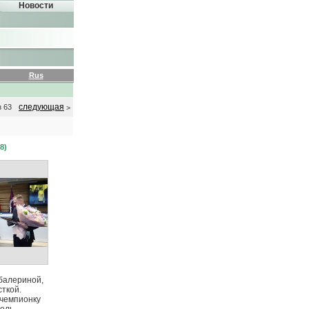
Новости
Rus
следующая
з 63
>
8)
балериной,
сткой.
чемпионку