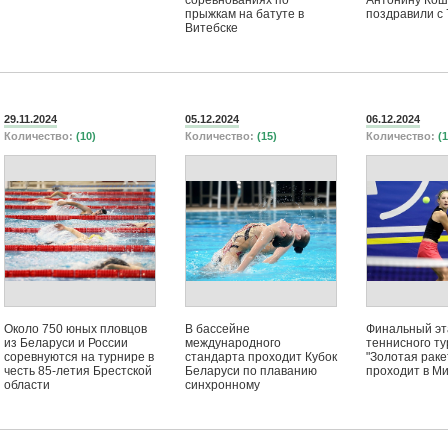
соревнованиях по
Антонину Кош
прыжкам на батуте в
поздравили с
Витебске
29.11.2024
05.12.2024
06.12.2024
Количество:
(10)
Количество:
(15)
Количество:
(1
Около 750 юных пловцов
В бассейне
Финальный эт
из Беларуси и России
международного
теннисного т
соревнуются на турнире в
стандарта проходит Кубок
"Золотая раке
честь 85-летия Брестской
Беларуси по плаванию
проходит в М
области
синхронному