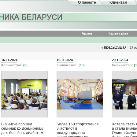
О проекте
Клиентам
Архив
Карта сайта
предыдущая
27 и
<
16.11.2024
19.11.2024
20.11.2024
Количество:
(8)
Количество:
(13)
Количество:
(1
В Минске прошел
Более 150 спортсменов
Хотела стать 
семинар ко Всемирному
участвуют в
а стала гимна
дню борьбы с диабетом
международных
Олимпийскую 