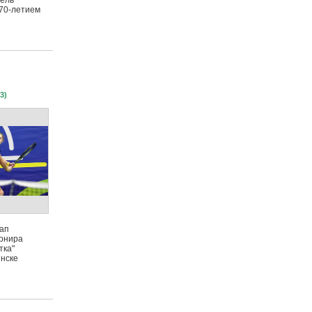
ель
 70-летием
3)
ап
урнира
тка"
инске