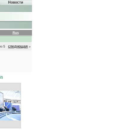
Новости
Rus
следующая
из 5
>
2)