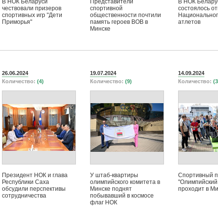
В НОК Беларуси
Представители
В НОК Белару
чествовали призеров
спортивной
состоялось о
спортивных игр "Дети
общественности почтили
Национально
Приморья"
память героев ВОВ в
атлетов
Минске
26.06.2024
19.07.2024
14.09.2024
Количество:
(4)
Количество:
(9)
Количество:
(3
Президент НОК и глава
У штаб-квартиры
Спортивный п
Республики Саха
олимпийского комитета в
"Олимпийский
обсудили перспективы
Минске поднят
проходит в М
сотрудничества
побывавший в космосе
флаг НОК