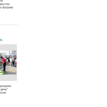
си
ткрытие
го форума
6)
раздник
 день"
инске