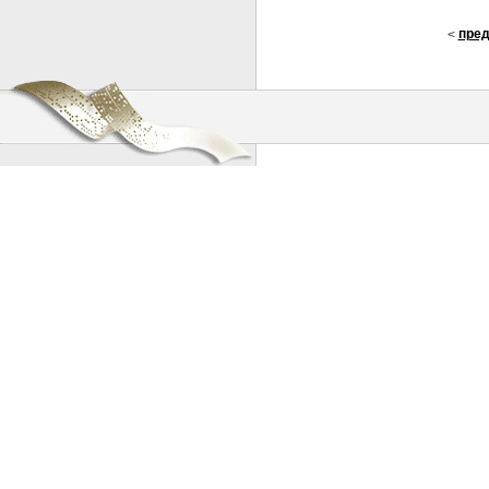
пре
<